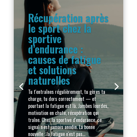
Récupération après
le sport chez la
sportive
d’endurance :
causes de fatigue
et solutions
naturelles
La récupération et la prépa mentale
forment un duo pour performer
Tu t'entraînes régulièrement, tu gères ta
durablement.
charge, tu dors correctement — et
La préparation mentale est une discipline
pourtant la fatigue est là. Jambes lourdes,
qui vise à développer des habiletés
motivation en chute, récupération qui
mentales propice à la performance et au
traîne. Chez la sportive d'endurance, ce
bien-être.
signal n'est jamais anodin. La bonne
nouvelle : la fatigue n'est pas...