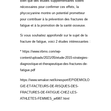
Bien que des études supplémentaires soient
nécessaires pour confirmer ces effets, la
phycocyanine montre un potentiel prometteur
pour contribuer à la prévention des fractures de
fatigue et à la promotion de la santé osseuse.
Si vous souhaitez approfondir sur le sujet de la
fracture de fatigue, voici 2 études intéressantes :
* https://www.irbms.com/wp-
content/uploads/2021/05/etude-2015-strategies-
diagnostique-et-therapeutique-des-fractures-de-
fatigue.pdf
https://www.wmaker.net/kinesport/
EPIDEMIOLO
GIE-ET-FACTEURS-DE-RISQUES-DES-
FRACTURES-DE-FATIGUE-CHEZ-LES-
ATHLETES-FEMMES_a4987.
html