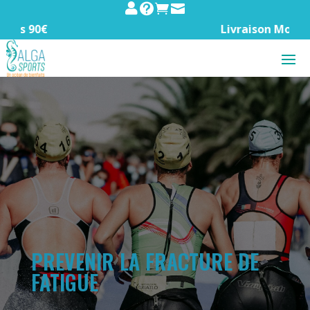




Livraison Mondial Relay off
PREVENIR LA FRACTURE DE
FATIGUE